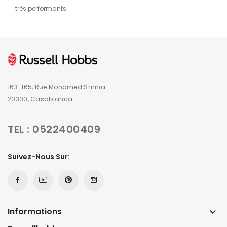
très performants.
163-165, Rue Mohamed Smiha
20300, Casablanca
TEL : 0522400409
Suivez-Nous Sur:
Informations
keyboard_arrow_down