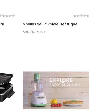
ial
Moulins Sel Et Poivre Electrique
Mix & G
590,00 MAD
550,00