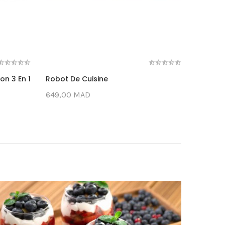
on 3 En 1
Robot De Cuisine
Blende
649,00 MAD
945,00