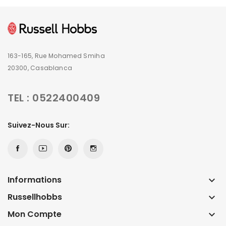
163-165, Rue Mohamed Smiha
20300, Casablanca
TEL : 0522400409
Suivez-Nous Sur:
Informations
keyboard_arrow_down
Russellhobbs
keyboard_arrow_down
Mon Compte
keyboard_arrow_down