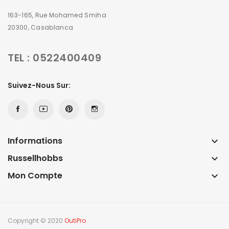
163-165, Rue Mohamed Smiha
20300, Casablanca
TEL : 0522400409
Suivez-Nous Sur:
Informations
keyboard_arrow_down
Russellhobbs
keyboard_arrow_down
Mon Compte
keyboard_arrow_down
Copyright © 2020
OutiPro