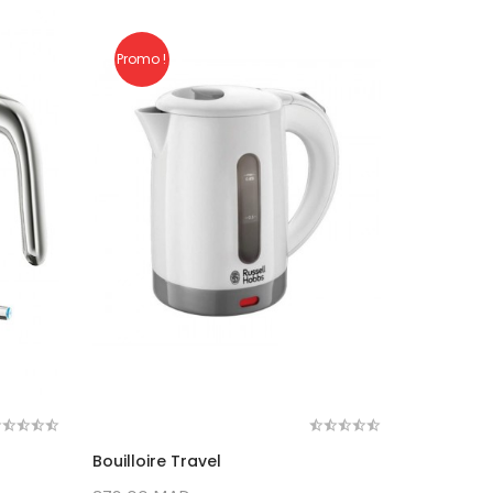
Promo !
Bouilloire Travel
Grille-Pa