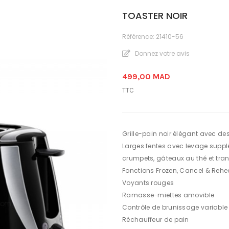
TOASTER NOIR
Référence:
21410-56
Donnez votre avis
499,00 MAD
TTC
Grille-pain noir élégant avec des
Larges fentes avec levage supplé
crumpets, gâteaux au thé et tra
Fonctions Frozen, Cancel & Rehe
Voyants rouges
Ramasse-miettes amovible
Contrôle de brunissage variable
Réchauffeur de pain